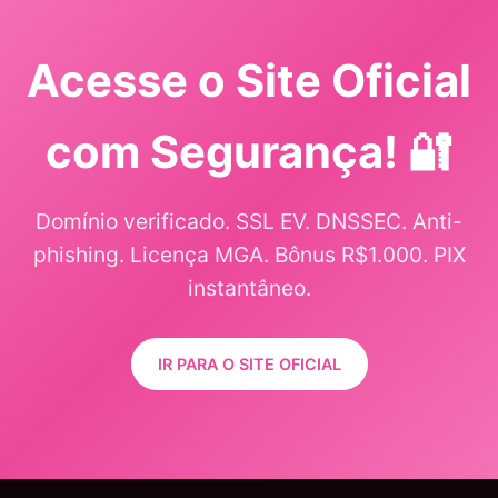
Acesse o Site Oficial
com Segurança! 🔐
Domínio verificado. SSL EV. DNSSEC. Anti-
phishing. Licença MGA. Bônus R$1.000. PIX
instantâneo.
IR PARA O SITE OFICIAL