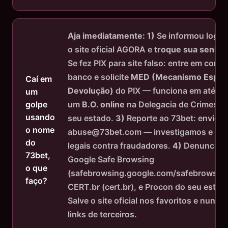
Aja imediatamente:
1)
Se informou login
o site oficial AGORA e
troque sua senha 
Se fez PIX para site falso: entre em cont
banco e solicite
MED (Mecanismo Especi
Caí em
Devolução)
do PIX — funciona em até 80 
um
um
B.O. online
na Delegacia de Crimes C
golpe
usando
seu estado.
3)
Reporte ao 73bet: envie d
o nome
abuse@73bet.com
— investigamos e to
do
legais contra fraudadores.
4)
Denuncie o 
73bet,
Google Safe Browsing
o que
(safebrowsing.google.com/safebrowsing
faço?
CERT.br (cert.br), e Procon do seu estad
Salve o site oficial nos favoritos e nunca
links de terceiros.