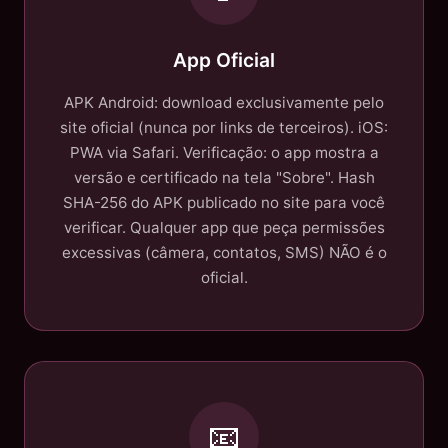
App Oficial
APK Android: download exclusivamente pelo
site oficial (nunca por links de terceiros). iOS:
PWA via Safari. Verificação: o app mostra a
versão e certificado na tela "Sobre". Hash
SHA-256 do APK publicado no site para você
verificar. Qualquer app que peça permissões
excessivas (câmera, contatos, SMS) NÃO é o
oficial.
📧