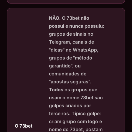
NÃO.
O 73bet
não
possui
e
nunca possuiu
:
grupos de sinais no
Telegram, canais de
"dicas" no WhatsApp,
grupos de "método
garantido", ou
comunidades de
"apostas seguras".
Todos
os grupos que
usam o nome 73bet são
golpes criados por
terceiros. Típico golpe:
criam grupo com logo e
O 73bet
nome do 73bet, postam