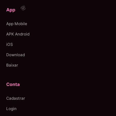
App
App Mobile
APK Android
iOS
Download
Baixar
Conta
Cadastrar
Login