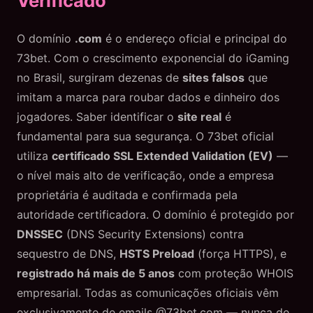
Verificado
O domínio
.com
é o endereço oficial e principal do
73bet. Com o crescimento exponencial do iGaming
no Brasil, surgiram dezenas de
sites falsos
que
imitam a marca para roubar dados e dinheiro dos
jogadores. Saber identificar o
site real
é
fundamental para sua segurança. O 73bet oficial
utiliza
certificado SSL Extended Validation (EV)
—
o nível mais alto de verificação, onde a empresa
proprietária é auditada e confirmada pela
autoridade certificadora. O domínio é protegido por
DNSSEC
(DNS Security Extensions) contra
sequestro de DNS,
HSTS Preload
(força HTTPS), e
registrado há mais de 5 anos
com proteção WHOIS
empresarial. Todas as comunicações oficiais vêm
exclusivamente de emails @73bet.com — nunca de