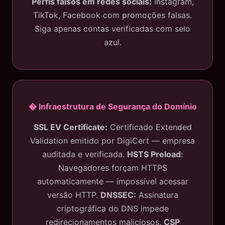
Perfis falsos em redes sociais:
Instagram,
TikTok, Facebook com promoções falsas.
Siga apenas contas verificadas com selo
azul.
� Infraestrutura de Segurança do Domínio
SSL EV Certificate:
Certificado Extended
Validation emitido por DigiCert — empresa
auditada e verificada.
HSTS Preload:
Navegadores forçam HTTPS
automaticamente — impossível acessar
versão HTTP.
DNSSEC:
Assinatura
criptográfica do DNS impede
redirecionamentos maliciosos.
CSP