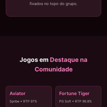
fixados no topo do grupo.
Jogos em
Destaque na
Comunidade
Aviator
Fortune Tiger
🔥 MAIS POSTADO
🐯 VIRAL SOCIAL
Spribe • RTP 97%
PG Soft • RTP 96.8%