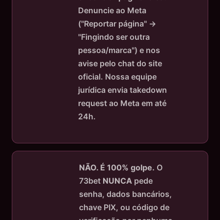
Denuncie ao Meta
("Reportar página" →
"Fingindo ser outra
pessoa/marca") e nos
avise pelo chat do site
oficial. Nossa equipe
jurídica envia takedown
request ao Meta em até
24h.
NÃO. É 100% golpe.
O
73bet
NUNCA
pede
senha, dados bancários,
chave PIX, ou código de