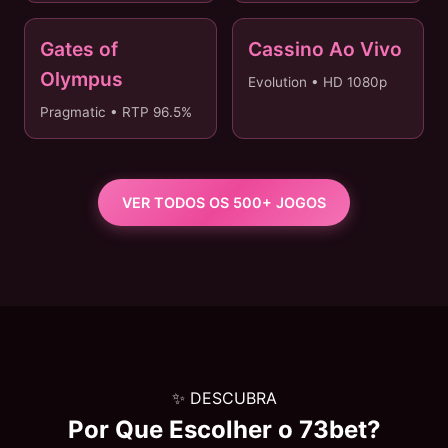
Gates of
Cassino Ao Vivo
⚡ TOP GRUPO
🔴 AO VIVO
Olympus
Evolution • HD 1080p
Pragmatic • RTP 96.5%
VER TODOS OS 500+ JOGOS
✨ DESCUBRA
Por Que Escolher o
73bet
?