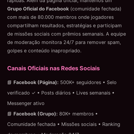
rápidas. Além da página oficial, mantemos um
Grupo Oficial do Facebook
(comunidade fechada)
com mais de 80.000 membros onde jogadores
compartilham resultados, estratégias e participam
de missões sociais com prêmios semanais. A equipe
de moderação monitora 24/7 para remover spam,
golpes e conteúdo inapropriado.
Canais Oficiais nas Redes Sociais
📘
Facebook (Página):
500K+ seguidores • Selo
verificado ✓ • Posts diários • Lives semanais •
Messenger ativo
📘
Facebook (Grupo):
80K+ membros •
Comunidade fechada • Missões sociais • Ranking