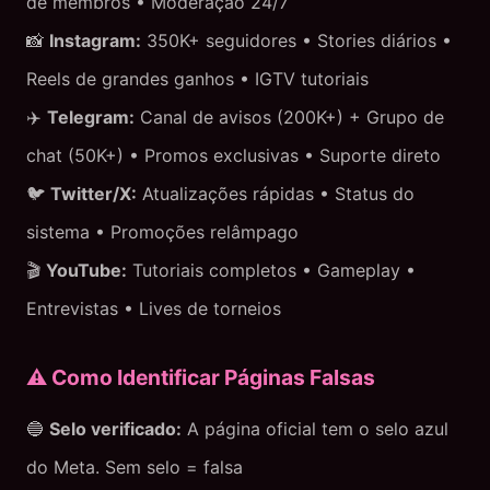
de membros • Moderação 24/7
📸
Instagram:
350K+ seguidores • Stories diários •
Reels de grandes ganhos • IGTV tutoriais
✈️
Telegram:
Canal de avisos (200K+) + Grupo de
chat (50K+) • Promos exclusivas • Suporte direto
🐦
Twitter/X:
Atualizações rápidas • Status do
sistema • Promoções relâmpago
🎬
YouTube:
Tutoriais completos • Gameplay •
Entrevistas • Lives de torneios
⚠️ Como Identificar Páginas Falsas
🔵
Selo verificado:
A página oficial tem o selo azul
do Meta. Sem selo = falsa