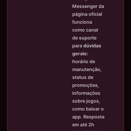
Messenger da
página oficial
funciona
como canal
de suporte
para
dúvidas
gerais:
horário de
manutenção,
status de
promoções,
informações
sobre jogos,
como baixar o
app. Resposta
em até 2h