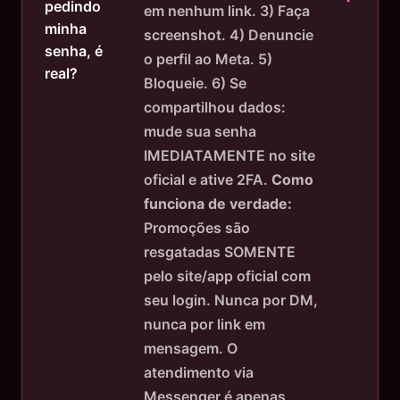
pedindo
em nenhum link. 3) Faça
minha
screenshot. 4) Denuncie
senha, é
o perfil ao Meta. 5)
real?
Bloqueie. 6) Se
compartilhou dados:
mude sua senha
IMEDIATAMENTE no site
oficial e ative 2FA.
Como
funciona de verdade:
Promoções são
resgatadas SOMENTE
pelo site/app oficial com
seu login. Nunca por DM,
nunca por link em
mensagem. O
atendimento via
Messenger é apenas