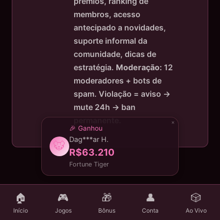
prêmios, ranking de
membros, acesso
antecipado a novidades,
suporte informal da
comunidade, dicas de
estratégia.
Moderação:
12
moderadores + bots de
spam. Violação = aviso →
mute 24h → ban
permanente.
🏠
🎮
🎁
👤
🎲
Início
Jogos
Bônus
Conta
Ao Vivo