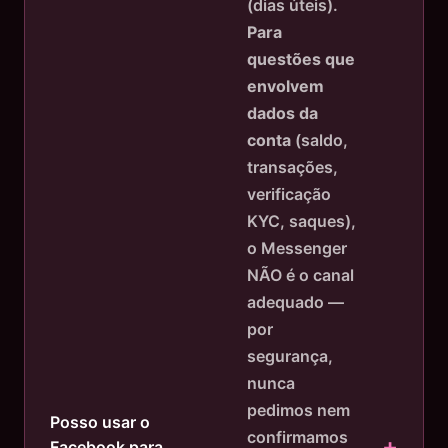
(dias úteis).
Para
questões que
envolvem
dados da
conta
(saldo,
transações,
verificação
KYC, saques),
o Messenger
NÃO é o canal
adequado —
por
segurança,
nunca
pedimos nem
Posso usar o
confirmamos
Facebook para