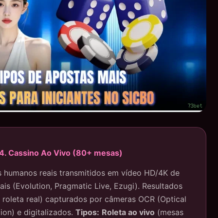
 4. Cassino Ao Vivo (80+ mesas)
 humanos reais transmitidos em vídeo HD/4K de
ais (Evolution, Pragmatic Live, Ezugi). Resultados
s, roleta real) capturados por câmeras OCR (Optical
ion) e digitalizados.
Tipos:
Roleta ao vivo
(mesas