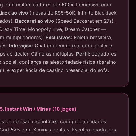
ng com multiplicadores até 500x, Immersive com
jack ao vivo
(mesas de R$5-50K, Infinite Blackjack
tados).
Baccarat ao vivo
(Speed Baccarat em 27s).
Crazy Time, Monopoly Live, Dream Catcher —
m multiplicadores).
Exclusivos:
Roleta brasileira,
uês.
Interação:
Chat em tempo real com dealer e
ips ao dealer. Câmeras múltiplas.
Perfil:
Jogadores
social, confiança na aleatoriedade física (baralho
l), e experiência de cassino presencial do sofá.
 5. Instant Win / Mines (18 jogos)
s de decisão instantânea com probabilidades
Grid 5×5 com X minas ocultas. Escolha quadrados