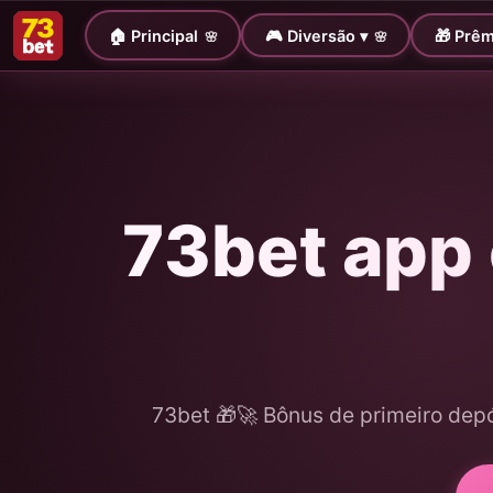
🏠 Principal
🎮 Diversão ▾
🎁 Prêm
73bet app o
73bet 🎁🚀 Bônus de primeiro depó