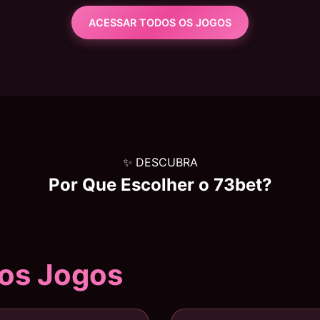
ACESSAR TODOS OS JOGOS
✨ DESCUBRA
Por Que Escolher o
73bet
?
os Jogos