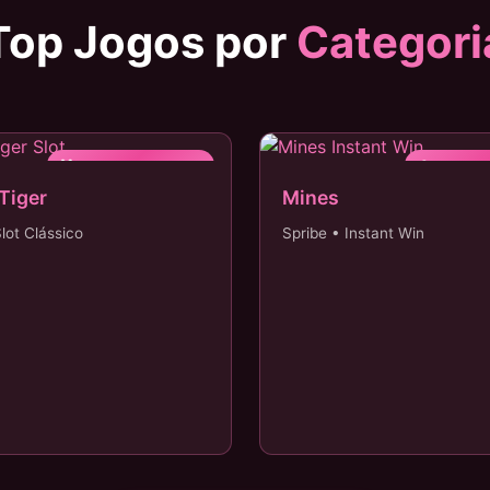
Top Jogos por
Categori
🐯 SLOT • RTP 96.81%
💎 INSTANT
Tiger
Mines
lot Clássico
Spribe • Instant Win