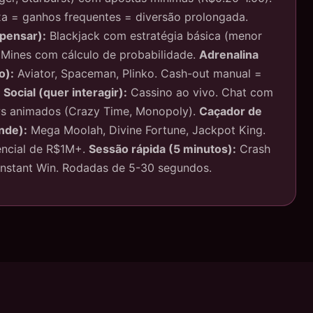
ixa = ganhos frequentes = diversão prolongada.
 pensar):
Blackjack com estratégia básica (menor
 Mines com cálculo de probabilidade.
Adrenalina
o):
Aviator, Spaceman, Plinko. Cash-out manual =
.
Social (quer interagir):
Cassino ao vivo. Chat com
s animados (Crazy Time, Monopoly).
Caçador de
nde):
Mega Moolah, Divine Fortune, Jackpot King.
ncial de R$1M+.
Sessão rápida (5 minutos):
Crash
Instant Win. Rodadas de 5-30 segundos.