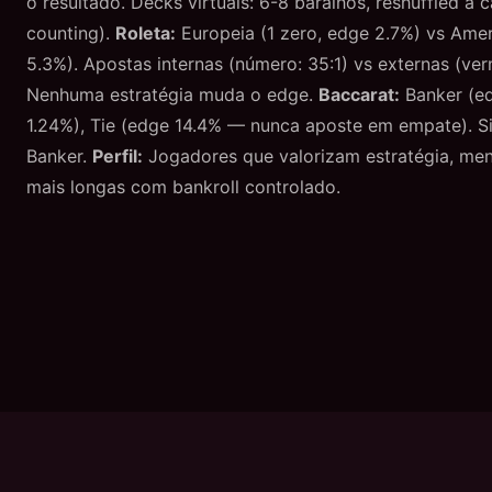
o resultado. Decks virtuais: 6-8 baralhos, reshuffled a
counting).
Roleta:
Europeia (1 zero, edge 2.7%) vs Amer
5.3%). Apostas internas (número: 35:1) vs externas (verm
Nenhuma estratégia muda o edge.
Baccarat:
Banker (ed
1.24%), Tie (edge 14.4% — nunca aposte em empate). S
Banker.
Perfil:
Jogadores que valorizam estratégia, meno
mais longas com bankroll controlado.