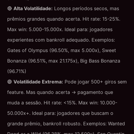
🔴
Alta Volatilidade:
Longos períodos secos, mas
prêmios grandes quando acerta. Hit rate: 15-25%.
Max win: 5.000-15.000x. Ideal para: jogadores
experientes com bankroll adequado. Exemplos:
Gates of Olympus (96.50%, max 5.000x), Sweet
Bonanza (96.51%, max 21.175x), Big Bass Bonanza
(96.71%)
🟣
Volatilidade Extrema:
Pode jogar 500+ giros sem
feature. Mas quando acerta → pagamento que
muda a sessão. Hit rate: <15%. Max win: 10.000-
50.000x+. Ideal para: jogadores que buscam o
grande prêmio, bankroll robusto. Exemplos: Wanted