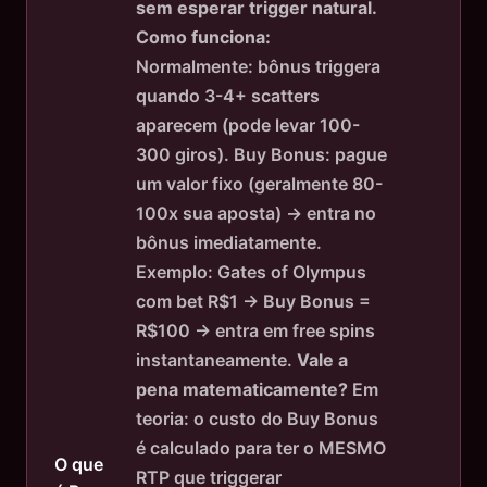
sem esperar trigger natural.
Como funciona:
Normalmente: bônus triggera
quando 3-4+ scatters
aparecem (pode levar 100-
300 giros). Buy Bonus: pague
um valor fixo (geralmente 80-
100x sua aposta) → entra no
bônus imediatamente.
Exemplo: Gates of Olympus
com bet R$1 → Buy Bonus =
R$100 → entra em free spins
instantaneamente.
Vale a
pena matematicamente?
Em
teoria: o custo do Buy Bonus
é calculado para ter o MESMO
O que
RTP que triggerar