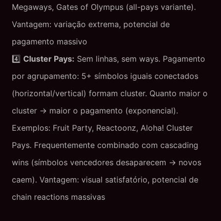
Megaways, Gates of Olympus (all-pays variante).
Vantagem: variação extrema, potencial de
pagamento massivo
4️⃣
Cluster Pays:
Sem linhas, sem ways. Pagamento
por agrupamento: 5+ símbolos iguais conectados
(horizontal/vertical) formam cluster. Quanto maior o
cluster → maior o pagamento (exponencial).
Exemplos: Fruit Party, Reactoonz, Aloha! Cluster
Pays. Frequentemente combinado com cascading
wins (símbolos vencedores desaparecem → novos
caem). Vantagem: visual satisfatório, potencial de
chain reactions massivas