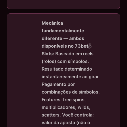
Mecânica
fundamentalmente
diferente — ambos
disponíveis no 73bet.
Slots:
Baseado em reels
(rolos) com símbolos.
Resultado determinado
instantaneamente ao girar.
Pagamento por
combinações de símbolos.
Features: free spins,
multiplicadores, wilds,
scatters. Você controla:
valor da aposta (não o