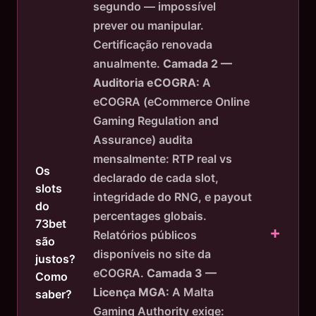
segundo — impossível
prever ou manipular.
Certificação renovada
anualmente.
Camada 2 —
Auditoria eCOGRA:
A
eCOGRA (eCommerce Online
Gaming Regulation and
Assurance) audita
mensalmente: RTP real vs
Os
declarado de cada slot,
slots
integridade do RNG, e payout
do
percentages globais.
73bet
Relatórios públicos
são
disponíveis no site da
justos?
eCOGRA.
Camada 3 —
Como
Licença MGA:
A Malta
saber?
Gaming Authority exige: