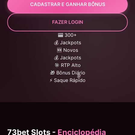
CADASTRAR E GANHAR BÔNUS
FAZER LOGIN
🎰 300+
💰 Jackpots
🆕 Novos
💰 Jackpots
🎯 RTP Alto
🎁 Bônus Diário
⚡ Saque Rápido
73bet Slots -
Enciclopédia