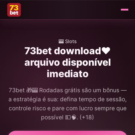
🎰 Slots
73bet download❤️
arquivo disponível
imediato
73bet 🎁🎰 Rodadas grátis são um bônus —
a estratégia é sua: defina tempo de sessão,
controle risco e pare com lucro sempre que
possível 💵🧠. (+18)