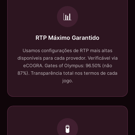
📊
RTP Máximo Garantido
Usamos configurações de RTP mais altas
disponíveis para cada provedor. Verificável via
eCOGRA. Gates of Olympus: 96.50% (não
87%). Transparência total nos termos de cada
jogo.
🧪