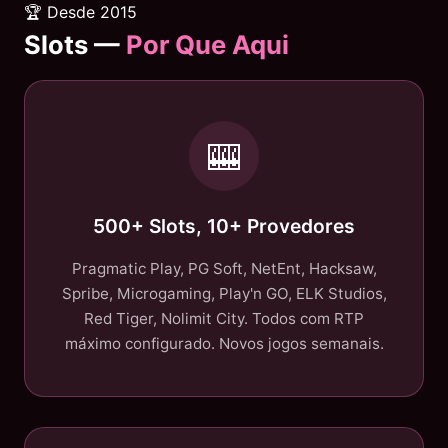
🏆 Desde 2015
Slots —
Por Que Aqui
🎰
500+ Slots, 10+ Provedores
Pragmatic Play, PG Soft, NetEnt, Hacksaw,
Spribe, Microgaming, Play'n GO, ELK Studios,
Red Tiger, Nolimit City. Todos com RTP
máximo configurado. Novos jogos semanais.