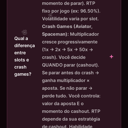
momento de parar). RTP
fixo por jogo (ex: 96.50%).
Volatilidade varia por slot.
Crash Games (Aviator,
Spaceman):
Multiplicador
Qual a
cresce progressivamente
diferença
(1x → 2x → 5x → 50x →
entre
crash). Você decide
slots e
QUANDO parar (cashout).
crash
Se parar antes do crash →
games?
ganha multiplicador ×
aposta. Se não parar →
perde tudo. Você controla:
valor da aposta E o
momento do cashout. RTP
depende da sua estratégia
de cashout. Habilidade