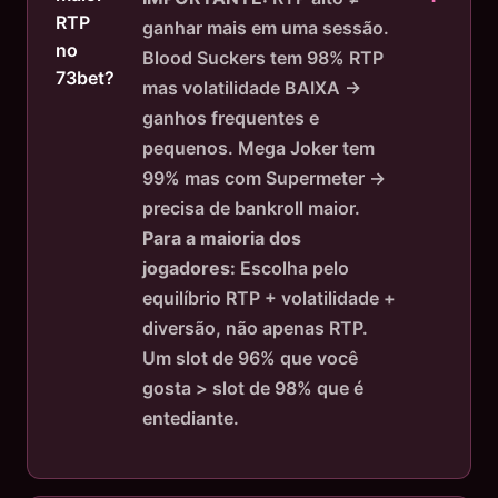
RTP
ganhar mais em uma sessão.
no
Blood Suckers tem 98% RTP
73bet?
mas volatilidade BAIXA →
ganhos frequentes e
pequenos. Mega Joker tem
99% mas com Supermeter →
precisa de bankroll maior.
Para a maioria dos
jogadores:
Escolha pelo
equilíbrio RTP + volatilidade +
diversão, não apenas RTP.
Um slot de 96% que você
gosta > slot de 98% que é
entediante.