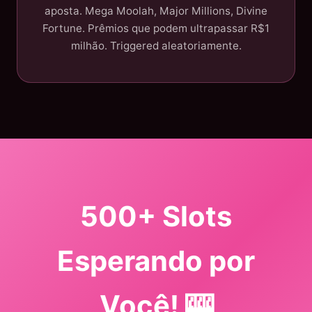
aposta. Mega Moolah, Major Millions, Divine
Fortune. Prêmios que podem ultrapassar R$1
milhão. Triggered aleatoriamente.
500+ Slots
Esperando por
Você! 🎰