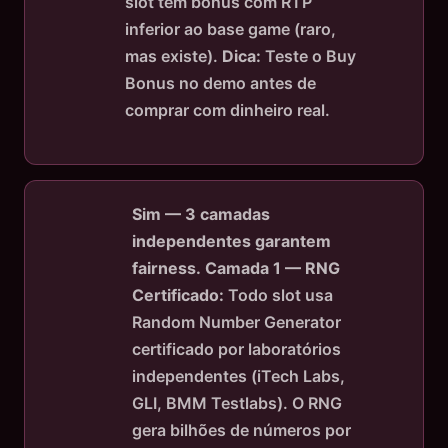
slot tem bônus com RTP
inferior ao base game (raro,
mas existe).
Dica:
Teste o Buy
Bonus no demo antes de
comprar com dinheiro real.
Sim — 3 camadas
independentes garantem
fairness.
Camada 1 — RNG
Certificado:
Todo slot usa
Random Number Generator
certificado por laboratórios
independentes (iTech Labs,
GLI, BMM Testlabs). O RNG
gera bilhões de números por