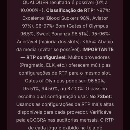
QUALQUER resultado é possível (0% a
10.000%+).
Classificação de RTP:
>97%:
Excelente (Blood Suckers 98%, Aviator
97%). 96-97%: Bom (Gates of Olympus
96.5%, Sweet Bonanza 96.51%). 95-96%:
Aceitável (maioria dos slots). <95%: Abaixo
da média (evitar se possível).
IMPORTANTE
— RTP configurável:
Muitos provedores
(Pragmatic, ELK, etc.) oferecem múltiplas
configurações de RTP para o mesmo slot.
Gates of Olympus pode ser: 96.50%,
95.51%, 94.50%, ou 87.00%. O cassino
escolhe qual configuração usar.
No 73bet:
Usamos as configurações de RTP mais altas
disponíveis para cada provedor. Verificável
pela eCOGRA nas auditorias mensais. O RTP
de cada jogo é exibido na tela de