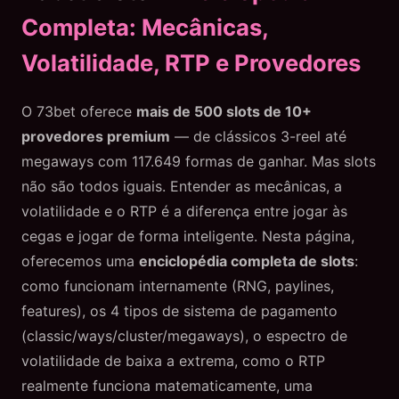
Completa: Mecânicas,
Volatilidade, RTP e Provedores
O 73bet oferece
mais de 500 slots de 10+
provedores premium
— de clássicos 3-reel até
megaways com 117.649 formas de ganhar. Mas slots
não são todos iguais. Entender as mecânicas, a
volatilidade e o RTP é a diferença entre jogar às
cegas e jogar de forma inteligente. Nesta página,
oferecemos uma
enciclopédia completa de slots
:
como funcionam internamente (RNG, paylines,
features), os 4 tipos de sistema de pagamento
(classic/ways/cluster/megaways), o espectro de
volatilidade de baixa a extrema, como o RTP
realmente funciona matematicamente, uma