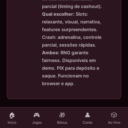
parcial (timing de cashout).
Qual escolher:
Slots:
relaxante, visual, narrativa,
features surpreendentes.
Crash: adrenalina, controle
parcial, sessões rápidas.
Ambos:
RNG garante
fairness. Disponíveis em
demo. PIX para depósito e
saque. Funcionam no
browser e app.
🏠
🎮
🎁
👤
🎲
Início
Jogos
Bônus
Conta
Ao Vivo