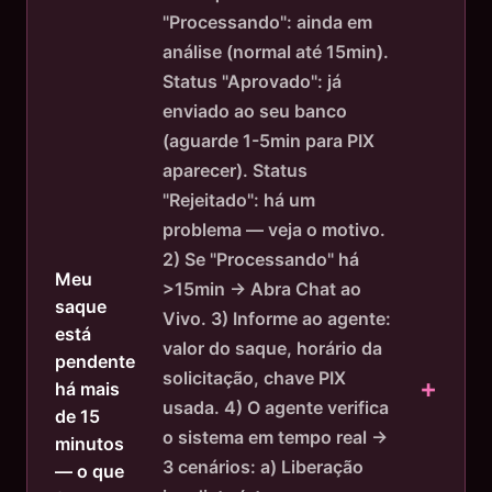
"Processando": ainda em
análise (normal até 15min).
Status "Aprovado": já
enviado ao seu banco
(aguarde 1-5min para PIX
aparecer). Status
"Rejeitado": há um
problema — veja o motivo.
2) Se "Processando" há
Meu
>15min → Abra Chat ao
saque
Vivo. 3) Informe ao agente:
está
valor do saque, horário da
pendente
solicitação, chave PIX
há mais
usada. 4) O agente verifica
de 15
o sistema em tempo real →
minutos
3 cenários: a) Liberação
— o que