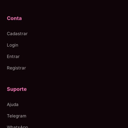
Conta
Cadastrar
Login
Entrar
Registrar
Suporte
Ajuda
Telegram
WhatsApp