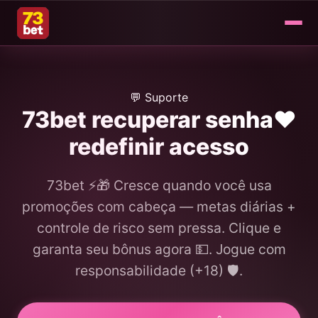
💬 Suporte
73bet recuperar senha❤️
redefinir acesso
73bet ⚡️🎁 Cresce quando você usa
promoções com cabeça — metas diárias +
controle de risco sem pressa. Clique e
garanta seu bônus agora 💵. Jogue com
responsabilidade (+18) 🛡️.