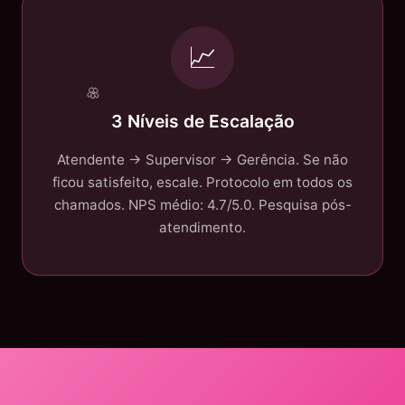
📈
3 Níveis de Escalação
Atendente → Supervisor → Gerência. Se não
ficou satisfeito, escale. Protocolo em todos os
chamados. NPS médio: 4.7/5.0. Pesquisa pós-
atendimento.