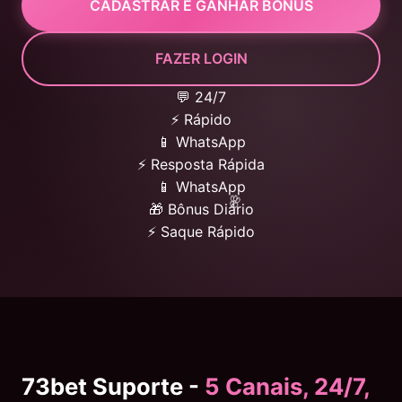
CADASTRAR E GANHAR BÔNUS
FAZER LOGIN
💬 24/7
⚡ Rápido
📱 WhatsApp
⚡ Resposta Rápida
📱 WhatsApp
🎁 Bônus Diário
⚡ Saque Rápido
73bet Suporte -
5 Canais, 24/7,