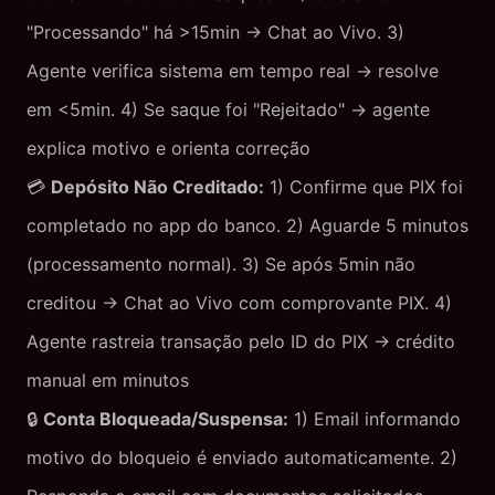
"Processando" há >15min → Chat ao Vivo. 3)
Agente verifica sistema em tempo real → resolve
em <5min. 4) Se saque foi "Rejeitado" → agente
explica motivo e orienta correção
💳
Depósito Não Creditado:
1) Confirme que PIX foi
completado no app do banco. 2) Aguarde 5 minutos
(processamento normal). 3) Se após 5min não
creditou → Chat ao Vivo com comprovante PIX. 4)
Agente rastreia transação pelo ID do PIX → crédito
manual em minutos
🔒
Conta Bloqueada/Suspensa:
1) Email informando
motivo do bloqueio é enviado automaticamente. 2)