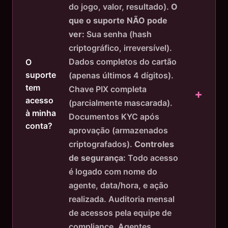
do jogo, valor, resultado).
O
que o suporte NÃO pode
ver:
Sua senha (hash
criptográfico, irreversível).
Dados completos do cartão
O
suporte
(apenas últimos 4 dígitos).
tem
Chave PIX completa
acesso
(parcialmente mascarada).
à minha
Documentos KYC após
conta?
aprovação (armazenados
criptografados).
Controles
de segurança:
Todo acesso
é logado com nome do
agente, data/hora, e ação
realizada. Auditoria mensal
de acessos pela equipe de
compliance. Agentes