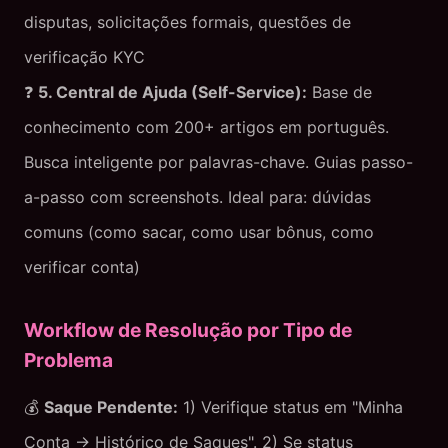
disputas, solicitações formais, questões de
verificação KYC
❓
5. Central de Ajuda (Self-Service):
Base de
conhecimento com 200+ artigos em português.
Busca inteligente por palavras-chave. Guias passo-
a-passo com screenshots. Ideal para: dúvidas
comuns (como sacar, como usar bônus, como
verificar conta)
Workflow de Resolução por Tipo de
Problema
💰
Saque Pendente:
1) Verifique status em "Minha
Conta → Histórico de Saques". 2) Se status