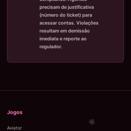
precisam de justificativa
(número do ticket) para
acessar contas. Violações
resultam em demissão
imediata e reporte ao
regulador.
Jogos
Aviator