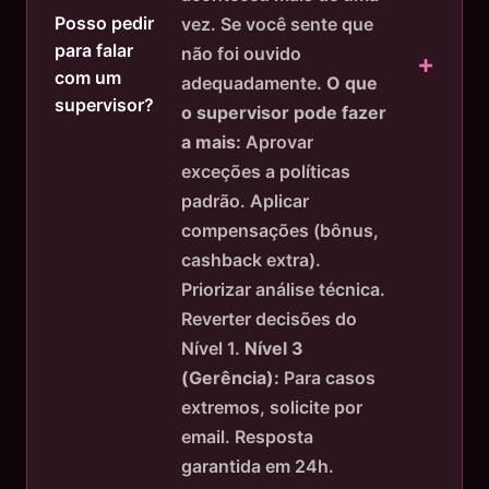
Posso pedir
vez. Se você sente que
para falar
não foi ouvido
com um
adequadamente.
O que
supervisor?
o supervisor pode fazer
a mais:
Aprovar
exceções a políticas
padrão. Aplicar
compensações (bônus,
cashback extra).
Priorizar análise técnica.
Reverter decisões do
Nível 1.
Nível 3
(Gerência):
Para casos
extremos, solicite por
email. Resposta
garantida em 24h.