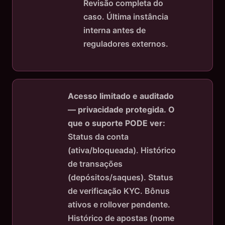
Revisão completa do
caso. Última instância
interna antes de
reguladores externos.
Acesso limitado e auditado
— privacidade protegida.
O
que o suporte PODE ver:
Status da conta
(ativa/bloqueada). Histórico
de transações
(depósitos/saques). Status
de verificação KYC. Bônus
ativos e rollover pendente.
Histórico de apostas (nome