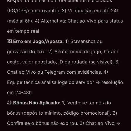
Responda o email com documentos solicitados
(RG/CPF/comprovante). 3) Verificação em até 24h
(média: 6h). 4) Alternativa: Chat ao Vivo para status
em tempo real
🎰
Erro em Jogo/Aposta:
1) Screenshot ou
gravação do erro. 2) Anote: nome do jogo, horário
exato, valor apostado, ID da rodada (se visível). 3)
Chat ao Vivo ou Telegram com evidências. 4)
Equipe técnica analisa logs do servidor → resolução
em 24-48h
🎁
Bônus Não Aplicado:
1) Verifique termos do
bônus (depósito mínimo, código promocional). 2)
Confira se o bônus não expirou. 3) Chat ao Vivo →