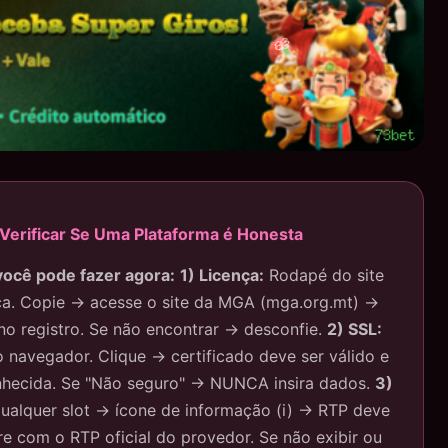
Verificar Se Uma Plataforma é Honesta
você pode fazer agora:
1) Licença:
Rodapé do site
a. Copie → acesse o site da MGA (mga.org.mt) →
 no registro. Se não encontrar → desconfie.
2) SSL:
 navegador. Clique → certificado deve ser válido e
nhecida. Se "Não seguro" → NUNCA insira dados.
3)
ualquer slot → ícone de informação (i) → RTP deve
e com o RTP oficial do provedor. Se não exibir ou