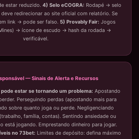
e estar reduzido.
4) Selo eCOGRA:
Rodapé → selo
eve redirecionar ao site oficial com relatório. Se
em link → pode ser falso.
5) Provably Fair:
Jogos
, Mines) → ícone de escudo → hash da rodada →
verificável.
sponsável — Sinais de Alerta e Recursos
o pode estar se tornando um problema:
Apostando
perder. Perseguindo perdas (apostando mais para
ndo sobre quanto joga ou perde. Negligenciando
(trabalho, família, contas). Sentindo ansiedade ou
ão está jogando. Emprestando dinheiro para jogar.
veis no 73bet:
Limites de depósito: defina máximo