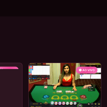
🐯 ECOGRA
🔴 AO VIVO