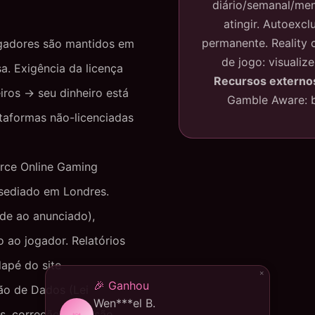
diário/semanal/me
atingir. Autoexcl
permanente. Reality 
gadores são mantidos em
de jogo: visualiz
. Exigência da licença
Recursos externo
iros → seu dinheiro está
Gamble Aware: 
taformas não-licenciadas
e Online Gaming
sediado em Londres.
de ao anunciado),
o ao jogador. Relatórios
apé do site
×
🎉 Ganhou
ão de Dados (Lei
Wen***el B.
s, correção, exclusão,
🍬