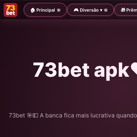
🏠 Principal
🎮 Diversão ▾
🎁 Prêm
73bet apk❤
73bet 🎯💵 A banca fica mais lucrativa quando 