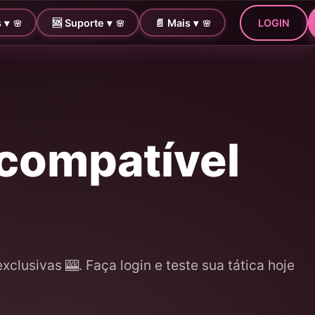
 ▾
🆘 Suporte ▾
📄 Mais ▾
LOGIN
 compatível
clusivas 🎰. Faça login e teste sua tática hoje