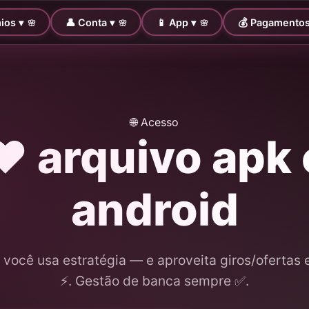
ios ▾
👤 Conta ▾
📱 App ▾
💰 Pagamentos
🌐 Acesso
️ arquivo apk
android
você usa estratégia — e aproveita giros/ofertas ex
⚡️. Gestão de banca sempre ✅.