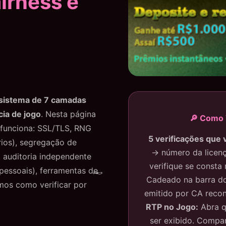
irness e
sistema de 7 camadas
cia de jogo
. Nesta página
🔎 Como 
funciona: SSL/TLS, RNG
5 verificações que 
rios), segregação de
→ número da licenç
 auditoria independente
verifique se consta
essoais), ferramentas de
Cadeado na barra do
mos como verificar por
emitido por CA reco
RTP no Jogo:
Abra q
ser exibido. Compar