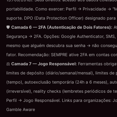
portabilidade. Como exercer: Perfil → Privacidade → "
suporte. DPO (Data Protection Officer) designado para 
🛡️
Camada 6 — 2FA (Autenticação de Dois Fatores):
At
Segurança → 2FA. Opções: Google Authenticator, SMS,
mesmo que alguém descubra sua senha → não consegu
fator. Recomendação: SEMPRE ative 2FA em contas com
⚖️
Camada 7 — Jogo Responsável:
Ferramentas obrigat
limites de depósito (diário/semanal/mensal), limites de 
(tempo), autoexclusão temporária (24h a 6 meses), au
(irreversível), reality checks (lembretes periódicos de 
Perfil → Jogo Responsável. Links para organizações: 
Gamble Aware