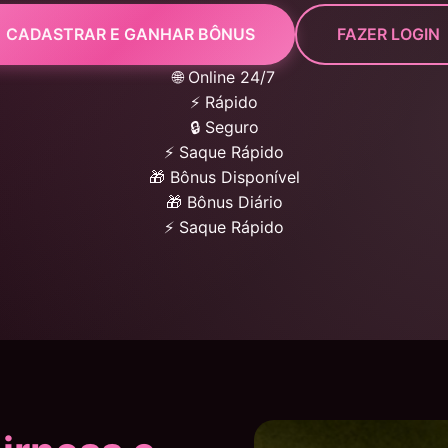
CADASTRAR E GANHAR BÔNUS
FAZER LOGIN
🌐 Online 24/7
⚡ Rápido
🔒 Seguro
⚡ Saque Rápido
🎁 Bônus Disponível
🎁 Bônus Diário
⚡ Saque Rápido